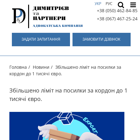
Skip
УКР
РУС
ДИМИТРІЄВ
to
+38 (050) 462-84-85
та
content
ПАРТНЕРИ
+38 (067) 467-25-24
АДВОКАТСЬКА КОМПАНІЯ
ЗАДАТИ ЗАПИТАННЯ
ЗАМОВИТИ ДЗВIНОК
Головна
/
Новини
/
Збільшено ліміт на посилки за
кордон до 1 тисячі євро.
Збільшено ліміт на посилки за кордон до 1
тисячі євро.