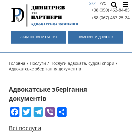
Skip
УКР
РУС
ДИМИТРІЄВ
to
+38 (050) 462-84-85
та
content
ПАРТНЕРИ
+38 (067) 467-25-24
АДВОКАТСЬКА КОМПАНІЯ
ЗАДАТИ ЗАПИТАННЯ
ЗАМОВИТИ ДЗВIНОК
Головна
/
Послуги
/
Послуги адвоката, судові спори
/
Адвокатське зберігання документів
Адвокатське зберігання
документів
Facebook
Twitter
Telegram
Viber
Share
Всi послуги