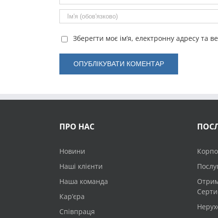
Зберегти моє ім’я, електронну адресу та в
ПРО НАС
ПОС
Новини
Корпо
Наші клієнти
Послуг
Наша команда
Отрим
Серти
Кар’єра
Нерух
Співпраця