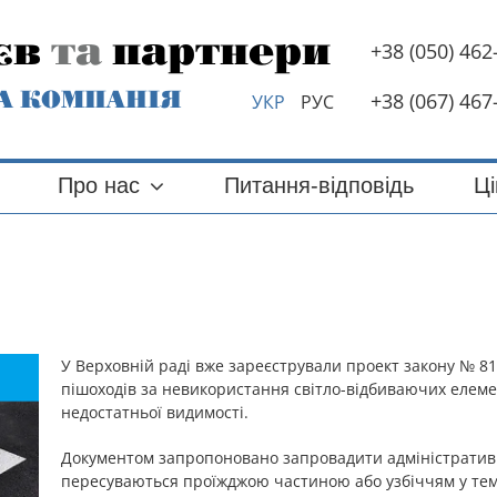
єв
та
партнери
+38 (050) 462
А КОМПАНІЯ
+38 (067) 467
УКР
РУС
Про нас
Питання-відповідь
Цi
У Верховній раді вже зареєстрували проект закону № 8
пішоходів за невикористання світло-відбиваючих елемен
недостатньої видимості.
Документом запропоновано запровадити адміністративну
пересуваються проїжджою частиною або узбіччям у тем