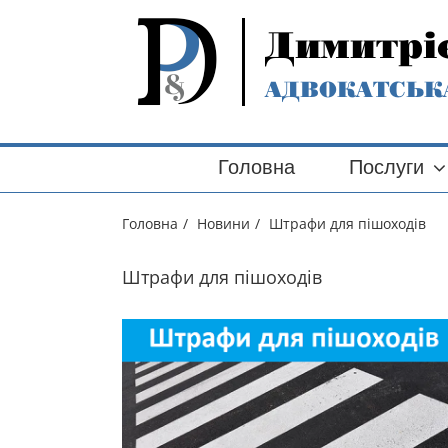
Skip
to
Димитрі
content
АДВОКАТСЬК
Search
for:
Головна
Послуги
Головна
/
Новини
/
Штрафи для пішоходів
Штрафи для пішоходів