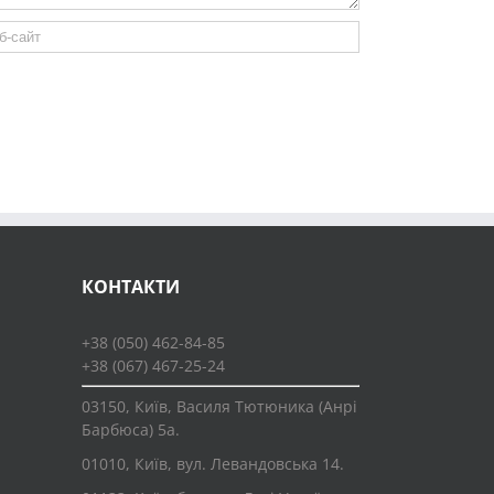
КОНТАКТИ
+38 (050) 462-84-85
+38 (067) 467-25-24
03150, Київ, Василя Тютюника (Анрі
Барбюса) 5а.
01010, Київ, вул. Левандовська 14.