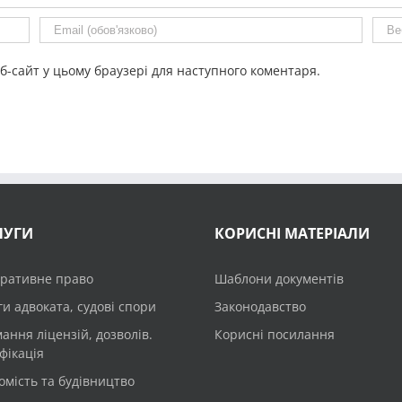
еб-сайт у цьому браузері для наступного коментаря.
ЛУГИ
КОРИСНІ МАТЕРІАЛИ
ративне право
Шаблони документів
и адвоката, судові спори
Законодавство
ання ліцензій, дозволів.
Корисні посилання
фікація
омість та будівництво