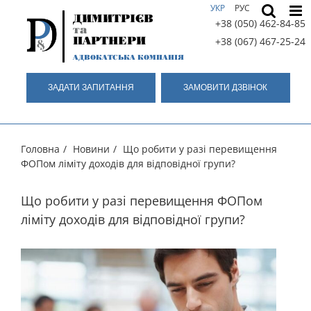
Skip
УКР
РУС
ДИМИТРІЄВ
to
+38 (050) 462-84-85
та
content
ПАРТНЕРИ
+38 (067) 467-25-24
АДВОКАТСЬКА КОМПАНІЯ
ЗАДАТИ ЗАПИТАННЯ
ЗАМОВИТИ ДЗВIНОК
Головна
/
Новини
/
Що робити у разі перевищення
ФОПом ліміту доходів для відповідної групи?
Що робити у разі перевищення ФОПом
ліміту доходів для відповідної групи?