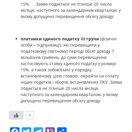
15%. Заява подається не пізніше 20 числа
місяця, наступного за календарним кварталом, у
якому допущено перевищення обсягу доходу;
платники єдиного податку III групи
(фізичні
особи – підприємці), які перевищили у
податковому (звітному) періоді обсяг доходу 7
мільйонів гривень, до суми перевищення
застосовують ставку єдиного податку у розмірі
15%, а також зобов’язані у порядку,
встановленому цією главою, перейти на сплату
інших податків і зборів, встановлених ПКУ. Заява
подається не пізніше 20 числа місяця,
наступного за календарним кварталом, у якому
допущено перевищення обсягу доходу.
0
Facebook
Twitter
Telegram
Viber
Share