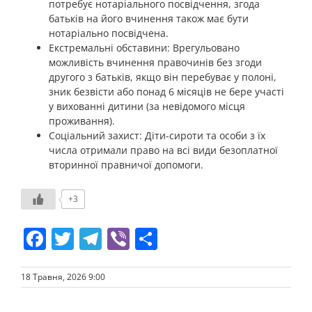
потребує нотаріального посвідчення, згода
батьків на його вчинення також має бути
нотаріально посвідчена.
Екстремальні обставини: Врегульовано
можливість вчинення правочинів без згоди
другого з батьків, якщо він перебуває у полоні,
зник безвісти або понад 6 місяців не бере участі
у вихованні дитини (за невідомого місця
проживання).
Соціальний захист: Діти-сироти та особи з їх
числа отримали право на всі види безоплатної
вторинної правничої допомоги.
+3
Facebook
Twitter
Telegram
Viber
Share
18 Травня, 2026 9:00