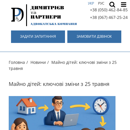
Skip
УКР
РУС
ДИМИТРІЄВ
to
+38 (050) 462-84-85
та
content
ПАРТНЕРИ
+38 (067) 467-25-24
АДВОКАТСЬКА КОМПАНІЯ
ЗАДАТИ ЗАПИТАННЯ
ЗАМОВИТИ ДЗВIНОК
Головна
/
Новини
/
Майно дітей: ключові зміни з 25
травня
Майно дітей: ключові зміни з 25 травня