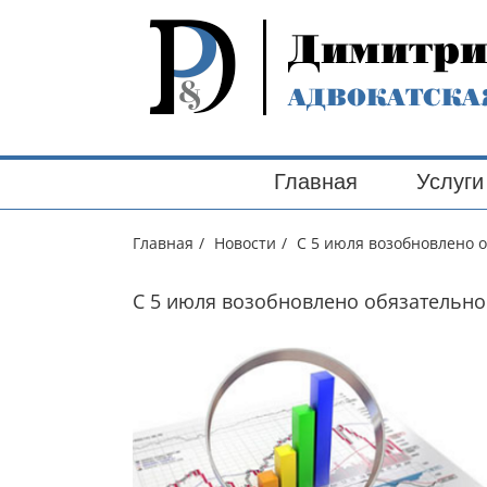
Skip
to
Димитр
content
АДВОКАТСКА
Search
for:
Главная
Услуги
Главная
/
Новости
/
С 5 июля возобновлено 
С 5 июля возобновлено обязательно