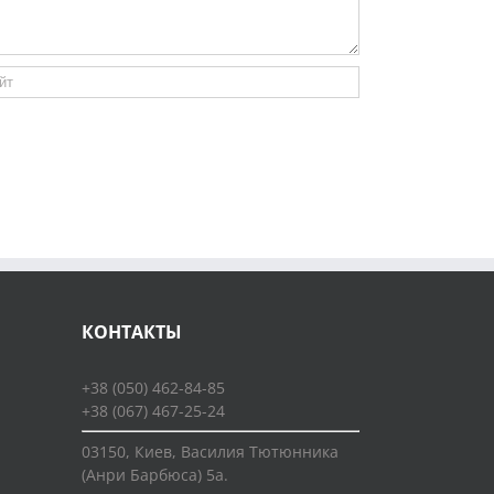
КОНТАКТЫ
+38 (050) 462-84-85
+38 (067) 467-25-24
03150, Киев, Василия Тютюнника
(Анри Барбюса) 5а.