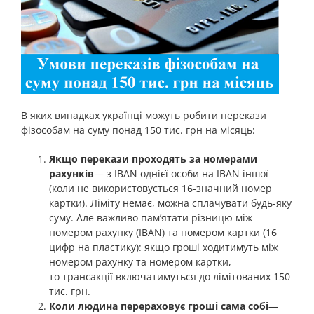
В яких випадках українці можуть робити перекази
фізособам на суму понад 150 тис. грн на місяць:
Якщо перекази проходять за номерами
рахунків
— з IBAN однієї особи на IBAN іншої
(коли не використовується 16-значний номер
картки). Ліміту немає, можна сплачувати будь-яку
суму. Але важливо пам’ятати різницю між
номером рахунку (IBAN) та номером картки (16
цифр на пластику): якщо гроші ходитимуть між
номером рахунку та номером картки,
то трансакції включатимуться до лімітованих 150
тис. грн.
Коли людина перераховує гроші сама собі
—