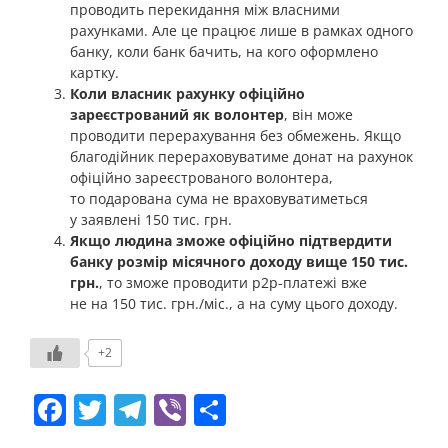
проводить перекидання між власними
рахунками. Але це працює лише в рамках одного
банку, коли банк бачить, на кого оформлено
картку.
Коли власник рахунку офіційно
зареєстрований як волонтер
, він може
проводити перерахування без обмежень. Якщо
благодійник перераховуватиме донат на рахунок
офіційно зареєстрованого волонтера,
то подарована сума не враховуватиметься
у заявлені 150 тис. грн.
Якщо людина зможе офіційно підтвердити
банку розмір місячного доходу вище 150 тис.
грн.
, то зможе проводити p2p-платежі вже
не на 150 тис. грн./міс., а на суму цього доходу.
+2
Facebook
Twitter
Telegram
Viber
Share