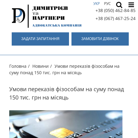
Skip
УКР
РУС
ДИМИТРІЄВ
to
+38 (050) 462-84-85
та
content
ПАРТНЕРИ
+38 (067) 467-25-24
АДВОКАТСЬКА КОМПАНІЯ
ЗАДАТИ ЗАПИТАННЯ
ЗАМОВИТИ ДЗВIНОК
Головна
/
Новини
/
Умови переказів фізособам на
суму понад 150 тис. грн на місяць
Умови переказів фізособам на суму понад
150 тис. грн на місяць